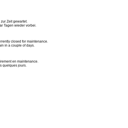
ur Zeit gewartet.
aar Tagen wieder vorbei.
urrently closed for maintenance.
ain in a couple of days.
irement en maintenance.
s quelques jours.